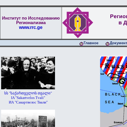
Регио
Институт по Исследованию
в 
Регионализма
www.rrc.ge
Главное
Докумен
სს "საქართველოს თვალი"
IA "Sakartvelos Tvali"
ИА "Сакартвелос Твали"