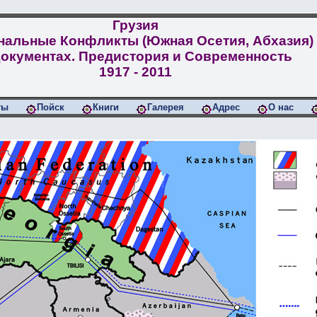
Грузия
нальные Конфликты (Южная Осетия, Абхазия)
Документах. Предистория и Современность
1917 - 2011
ты
Пойск
Книги
Галерея
Адрес
О нас