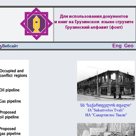
Eng
Geo
Вебсайт
სს "საქართველოს თვალი"
IA "Sakartvelos Tvali"
ИА "Сакартвелос Твали"