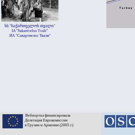
სს "საქართველოს თვალი"
IA "Sakartvelos Tvali"
ИА "Сакартвелос Твали"
Вебпортал финансировала
Делегация Еврокомиссии
в Грузии и Армении (2005 г.)