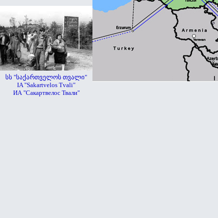
სს "საქართველოს თვალი"
IA "Sakartvelos Tvali"
ИА "Сакартвелос Твали"