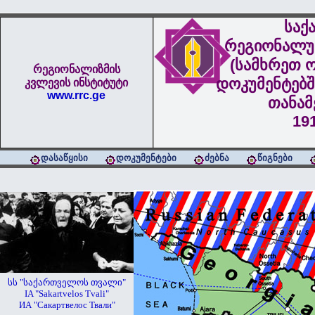
საქ
რეგიონალუ
(სამხრეთ ო
რეგიონალიზმის
დოკუმენტებშ
კვლევის ინსტიტუტი
www.rrc.ge
თანა
19
დასაწყისი
დოკუმენტები
ძებნა
წიგნები
სს "საქართველოს თვალი"
IA "Sakartvelos Tvali"
ИА "Сакартвелос Твали"