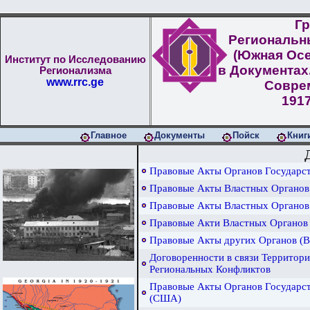
Гр
Региональн
(Южная Осе
Институт по Исследованию
в Документах
Регионализма
www.rrc.ge
Совре
1917
Главное
Документы
Пойск
Книг
Правовые Акты Органов Государст
Правовые Акты Властных Органов
Правовые Акты Властных Органо
Правовые Акти Властных Органов 
Правовые Акты других Органов (В
Договоренности в связи Территор
Региональных Конфликтов
Правовые Акты Органов Государс
(США)