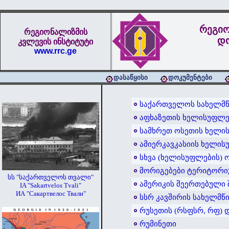
რეგიო
რეგიონალიზმის
დო
კვლევის ინსტიტუტი
www.rrc.ge
დასაწყისი
დოკუმენტები
საქართველოს სახელმწ
აფხაზეთის ხელისუფლე
სამხრეთ ოსეთის ხელი
ამიერკავკასიის ხელის
სხვა (ხელისუფლების) 
მორიგებები ტერიტორი
სს "საქართველოს თვალი"
ამერიკის შეერთებული 
IA "Sakartvelos Tvali"
ИА "Сакартвелос Твали"
სსრ კავშირის სახელმ
რუსეთის (რსფსრ, რფ) 
რუმინეთი